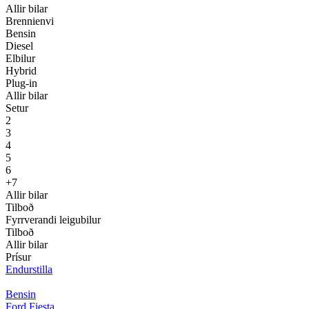
Allir bilar
Brennienvi
Bensin
Diesel
Elbilur
Hybrid
Plug-in
Allir bilar
Setur
2
3
4
5
6
+7
Allir bilar
Tilboð
Fyrrverandi leigubilur
Tilboð
Allir bilar
Prísur
Endurstilla
Bensin
Ford Fiesta