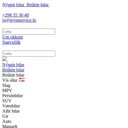
Nýggir bilar
Brúktir bilar
+298 35 30 40
rs@reyniservice.fo
Um okkum
Starvsfólk
Nýggir bilar
Brúktir bilar
Brúktir bilar
Vís sílur
Slag
MPV
Persónbilur
SUV
Vørubilur
Allir bilar
Gir
Auto
Manuelt