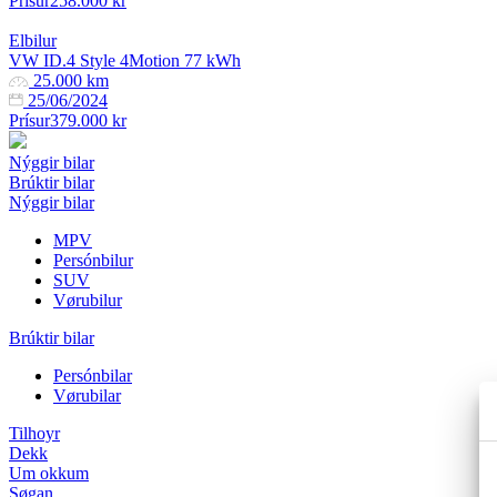
Prísur
258.000 kr
Elbilur
VW ID.4 Style 4Motion 77 kWh
25.000 km
25/06/2024
Prísur
379.000 kr
Nýggir bilar
Brúktir bilar
Nýggir bilar
MPV
Persónbilur
SUV
Vørubilur
Brúktir bilar
Persónbilar
Vørubilar
Tilhoyr
Dekk
Um okkum
Søgan