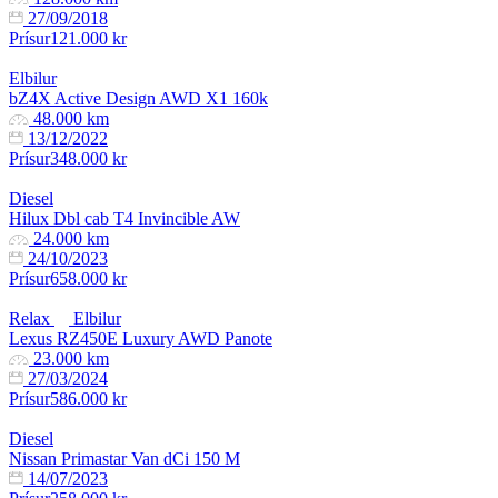
27/09/2018
Prísur
121.000 kr
Elbilur
bZ4X Active Design AWD X1 160k
48.000 km
13/12/2022
Prísur
348.000 kr
Diesel
Hilux Dbl cab T4 Invincible AW
24.000 km
24/10/2023
Prísur
658.000 kr
Relax
Elbilur
Lexus RZ450E Luxury AWD Panote
23.000 km
27/03/2024
Prísur
586.000 kr
Diesel
Nissan Primastar Van dCi 150 M
14/07/2023