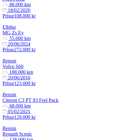
88.000 km
18/02/2020
Prísur
108.000 kr
Elbilur
MG Zs Ev
55.000 km
20/06/2024
Prísur
272.000 kr
Bensin
Volvo S60
188.000 km
20/06/2016
Prísur
123.000 kr
Bensin
Citroen C3 PT 83 Feel Pack
68.000 km
05/02/2021
Prísur
129.000 kr
Bensin
Renault Scenic
128.000 km