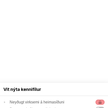
Vit nýta kennifílur
Neyðugt virksemi á heimasíðuni