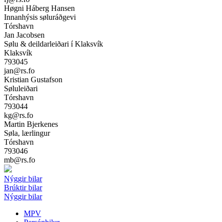
Høgni Háberg Hansen
Innanhýsis søluráðgevi
Tórshavn
Jan Jacobsen
Sølu & deildarleiðari í Klaksvík
Klaksvík
793045
jan@rs.fo
Kristian Gustafson
Søluleiðari
Tórshavn
793044
kg@rs.fo
Martin Bjerkenes
Søla, lærlingur
Tórshavn
793046
mb@rs.fo
Nýggir bilar
Brúktir bilar
Nýggir bilar
MPV