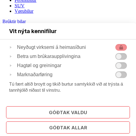
Persónbilur
SUV
Vørubilur
Brúktir bilar
Vit nýta kennifílur
Persónbilar
Vørubilar
Neyðugt virksemi á heimasíðuni
Tilhoyr
Dekk
Betra um brúkaraupplivingina
Um okkum
Søgan
Hagtøl og greiningar
Starvsfólk
Marknaðarføring
Umhvørvi
Privatlívspolitikkur
Tú fært altíð broytt og tikið burtur samtykkið við at trýsta á
Starvsfólk
tannhjólið niðast til vinstru.
Umsiting
Bilsølan
Mekaniski verkstaðurin
GÓÐTAK VALDU
Plátuverkstaðurin
Goymslan
Ditec
GÓÐTAK ALLAR