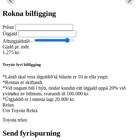
Rokna bilfígging
Prísur
Útgjald
Afturgjaldstíð -
Gjald pr. mðr.
1.275 kr.
Treytir fyri bilfígging
*
Lánið skal vera útgoldið tá bilurin er 10 ár ella yngri.
*
Rentan er skiftandi
*
Við ongum bili í býti, rindar kundin eitt útgjald uppá 20% við
yvirtøku av bilinum, svarandi til 100.000 kr.
*
Útgjaldið er í minsta lagi 20.000 kr.
Relax
Um Toyota Relax
Toyota relax
Send fyrispurning