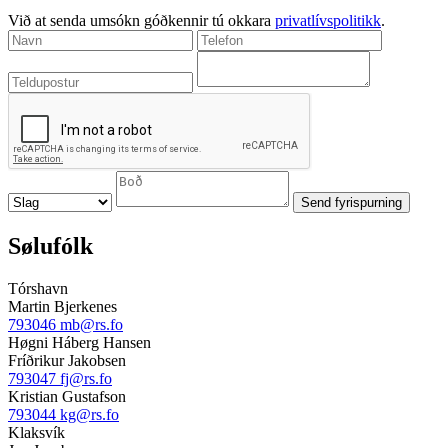
Við at senda umsókn góðkennir tú okkara
privatlívspolitikk
.
Sølufólk
Tórshavn
Martin Bjerkenes
793046
mb@rs.fo
Høgni Háberg Hansen
Fríðrikur Jakobsen
793047
fj@rs.fo
Kristian Gustafson
793044
kg@rs.fo
Klaksvík