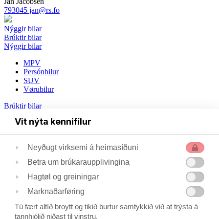
Jan Jacobsen
793045
jan@rs.fo
Nýggir bilar
Brúktir bilar
Nýggir bilar
MPV
Persónbilur
SUV
Vørubilur
Brúktir bilar
Vit nýta kennifílur
Persónbilar
Vørubilar
Neyðugt virksemi á heimasíðuni
Tilhoyr
Dekk
Betra um brúkaraupplivingina
Um okkum
Søgan
Hagtøl og greiningar
Starvsfólk
Marknaðarføring
Umhvørvi
Privatlívspolitikkur
Tú fært altíð broytt og tikið burtur samtykkið við at trýsta á
Starvsfólk
tannhjólið niðast til vinstru.