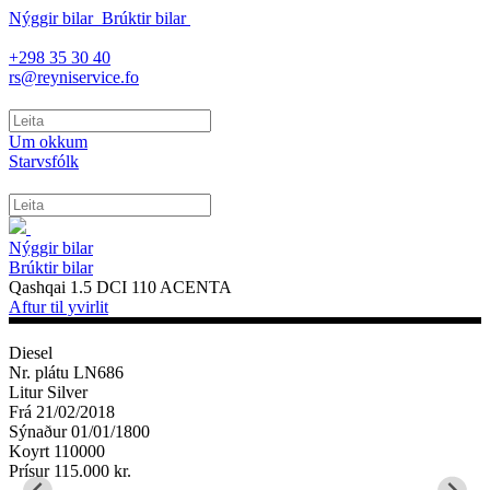
Nýggir bilar
Brúktir bilar
+298 35 30 40
rs@reyniservice.fo
Um okkum
Starvsfólk
Nýggir bilar
Brúktir bilar
Qashqai 1.5 DCI 110 ACENTA
Aftur til yvirlit
Diesel
Nr. plátu
LN686
Litur
Silver
Frá
21/02/2018
Sýnaður
01/01/1800
Koyrt
110000
Prísur
115.000 kr.