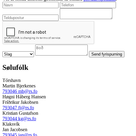
Sølufólk
Tórshavn
Martin Bjerkenes
793046
mb@rs.fo
Høgni Háberg Hansen
Fríðrikur Jakobsen
793047
fj@rs.fo
Kristian Gustafson
793044
kg@rs.fo
Klaksvík
Jan Jacobsen
793045
jan@rs.fo