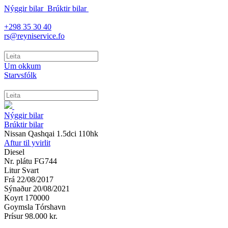
Nýggir bilar
Brúktir bilar
+298 35 30 40
rs@reyniservice.fo
Um okkum
Starvsfólk
Nýggir bilar
Brúktir bilar
Nissan Qashqai 1.5dci 110hk
Aftur til yvirlit
Diesel
Nr. plátu
FG744
Litur
Svart
Frá
22/08/2017
Sýnaður
20/08/2021
Koyrt
170000
Goymsla
Tórshavn
Prísur
98.000 kr.