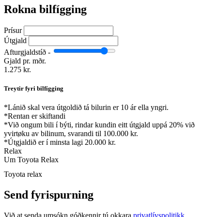
Rokna bilfígging
Prísur
Útgjald
Afturgjaldstíð -
Gjald pr. mðr.
1.275 kr.
Treytir fyri bilfígging
*
Lánið skal vera útgoldið tá bilurin er 10 ár ella yngri.
*
Rentan er skiftandi
*
Við ongum bili í býti, rindar kundin eitt útgjald uppá 20% við
yvirtøku av bilinum, svarandi til 100.000 kr.
*
Útgjaldið er í minsta lagi 20.000 kr.
Relax
Um Toyota Relax
Toyota relax
Send fyrispurning
Við at senda umsókn góðkennir tú okkara
privatlívspolitikk
.