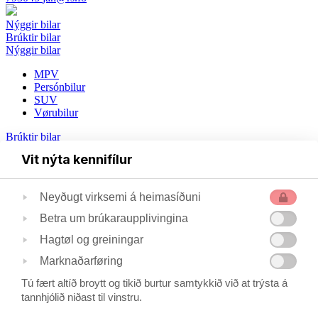
Nýggir bilar
Brúktir bilar
Nýggir bilar
MPV
Persónbilur
SUV
Vørubilur
Brúktir bilar
Vit nýta kennifílur
Persónbilar
Vørubilar
Neyðugt virksemi á heimasíðuni
Tilhoyr
Dekk
Betra um brúkaraupplivingina
Um okkum
Søgan
Hagtøl og greiningar
Starvsfólk
Marknaðarføring
Umhvørvi
Privatlívspolitikkur
Tú fært altíð broytt og tikið burtur samtykkið við at trýsta á
Starvsfólk
tannhjólið niðast til vinstru.
Umsiting