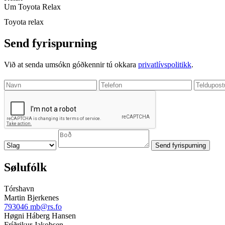
Um Toyota Relax
Toyota relax
Send fyrispurning
Við at senda umsókn góðkennir tú okkara
privatlívspolitikk
.
Sølufólk
Tórshavn
Martin Bjerkenes
793046
mb@rs.fo
Høgni Háberg Hansen
Fríðrikur Jakobsen