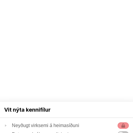
Vit nýta kennifílur
Neyðugt virksemi á heimasíðuni