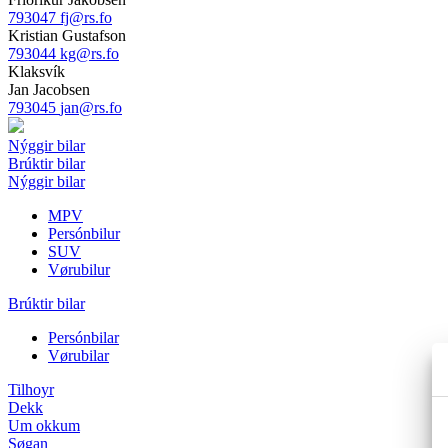
793047
fj@rs.fo
Kristian Gustafson
793044
kg@rs.fo
Klaksvík
Jan Jacobsen
793045
jan@rs.fo
Nýggir bilar
Brúktir bilar
Nýggir bilar
MPV
Persónbilur
SUV
Vørubilur
Brúktir bilar
Persónbilar
Vørubilar
Tilhoyr
Dekk
Um okkum
Søgan