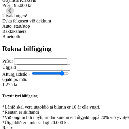
Goymsla
Klaksvík
Prísur
95.000 kr.
Útvald útgerð
Eyka felgusett við dekkum
Auto. start/stop
Bakkikamera
Bluetooth
Rokna bilfígging
Prísur
Útgjald
Afturgjaldstíð -
Gjald pr. mðr.
1.275 kr.
Treytir fyri bilfígging
*
Lánið skal vera útgoldið tá bilurin er 10 ár ella yngri.
*
Rentan er skiftandi
*
Við ongum bili í býti, rindar kundin eitt útgjald uppá 20% við yvirtø
*
Útgjaldið er í minsta lagi 20.000 kr.
Relax