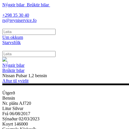
Nýggir bilar
Brúktir bilar
+298 35 30 40
rs@reyniservice.fo
Um okkum
Starvsfólk
Nýggir bilar
Brúktir bilar
Nissan Pulsar 1,2 bensin
Aftur til yvirlit
Útgerð
Bensin
Nr. plátu
AJ720
Litur
Silvur
Frá
06/08/2017
Sýnaður
02/03/2023
Koyrt
146000