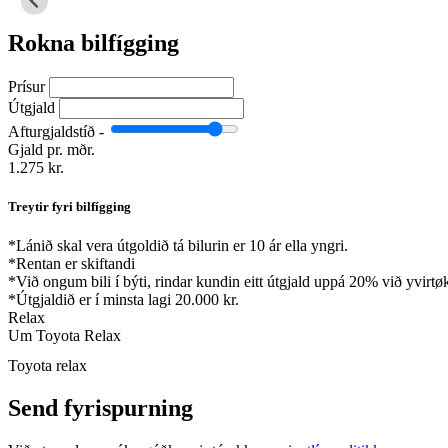
Rokna bilfígging
Prísur
Útgjald
Afturgjaldstíð -
Gjald pr. mðr.
1.275 kr.
Treytir fyri bilfígging
*
Lánið skal vera útgoldið tá bilurin er 10 ár ella yngri.
*
Rentan er skiftandi
*
Við ongum bili í býti, rindar kundin eitt útgjald uppá 20% við yvirtø
*
Útgjaldið er í minsta lagi 20.000 kr.
Relax
Um Toyota Relax
Toyota relax
Send fyrispurning