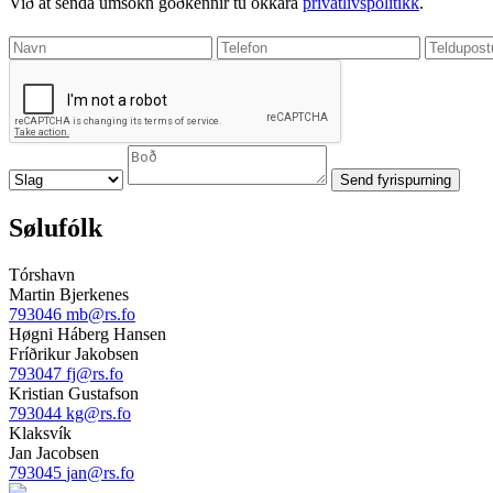
Við at senda umsókn góðkennir tú okkara
privatlívspolitikk
.
Sølufólk
Tórshavn
Martin Bjerkenes
793046
mb@rs.fo
Høgni Háberg Hansen
Fríðrikur Jakobsen
793047
fj@rs.fo
Kristian Gustafson
793044
kg@rs.fo
Klaksvík
Jan Jacobsen
793045
jan@rs.fo