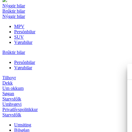
Nýggir bilar
Brúktir bilar
Nýggir bilar
MPV
Persónbilur
SUV
Vørubilur
Brúktir bilar
Persónbilar
Vørubilar
Tilhoyr
Dekk
Um okkum
Søgan
Starvsfólk
Umhvørvi
Privatlívspolitikkur
Starvsfólk
Umsiting
Bilsølan