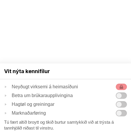
Vit nýta kennifílur
Neyðugt virksemi á heimasíðuni
Betra um brúkaraupplivingina
Hagtøl og greiningar
Marknaðarføring
Tú fært altíð broytt og tikið burtur samtykkið við at trýsta á
tannhjólið niðast til vinstru.