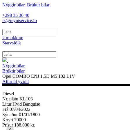
Nýggir bilar
Brúktir bilar
+298 35 30 40
rs@reyniservice.fo
Um okkum
Starvsfólk
Nýggir bilar
Brúktir bilar
Opel COMBO ENJ 1.5D M5 102 L1V
Aftur til yvirlit
Diesel
Nr. plátu
KL103
Litur
Hvid Banquise
Frá
07/04/2022
Sýnaður
01/01/1800
Koyrt
70000
Prísur
188.000 kr.