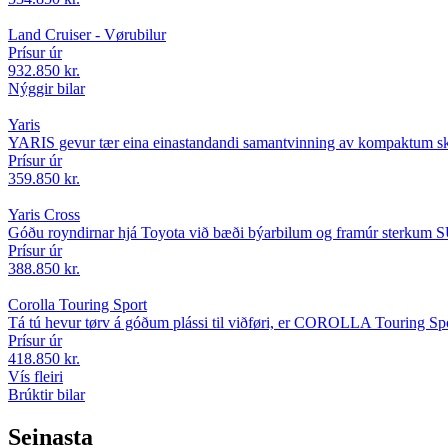
Land Cruiser - Vørubilur
Prísur úr
932.850 kr.
Nýggir bilar
Yaris
YARIS gevur tær eina einastandandi samantvinning av kompaktum s
Prísur úr
359.850 kr.
Yaris Cross
Góðu royndirnar hjá Toyota við bæði býarbilum og framúr sterkum
Prísur úr
388.850 kr.
Corolla Touring Sport
Tá tú hevur tørv á góðum plássi til viðføri, er COROLLA Touring Sp
Prísur úr
418.850 kr.
Vís fleiri
Brúktir bilar
Seinasta