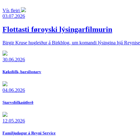
Vís fleiri
03.07.2026
Flottasti føroyski lýsingarfilmurin
Birgir Kruse hugleiður á Birkblog, um komandi lýsingina hjá Reyniser
30.06.2026
Køksfólk, barsilsstarv
04.06.2026
Starvs­fólka­útferð
12.05.2026
Familjudagur á Reyni Service