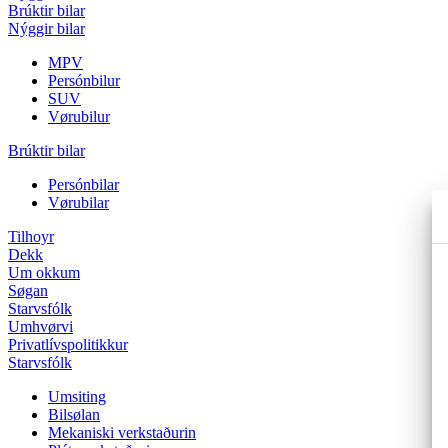
Brúktir bilar
Nýggir bilar
MPV
Persónbilur
SUV
Vørubilur
Brúktir bilar
Persónbilar
Vørubilar
Tilhoyr
Dekk
Um okkum
Søgan
Starvsfólk
Umhvørvi
Privatlívspolitikkur
Starvsfólk
Umsiting
Bilsølan
Mekaniski verkstaðurin