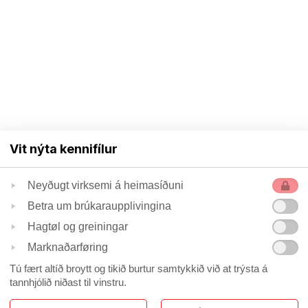
Vit nýta kennifílur
Neyðugt virksemi á heimasíðuni
Betra um brúkaraupplivingina
Hagtøl og greiningar
Marknaðarføring
Tú fært altíð broytt og tikið burtur samtykkið við at trýsta á
tannhjólið niðast til vinstru.