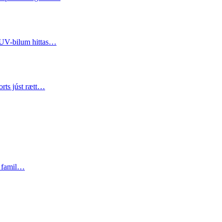
SUV-bilum hittas…
rts júst rætt…
ru famil…