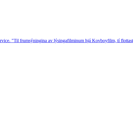
vice. "Til frumsýningina av lýsingafilminum hjá Kovboyfilm, tí flotta