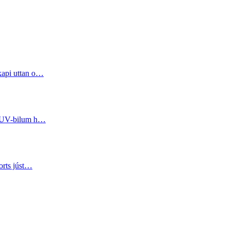
kapi uttan o…
 SUV-bilum h…
orts júst…