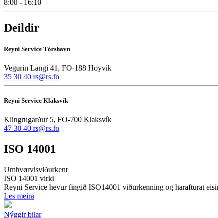
8:00 - 16:10
Deildir
Reyni Service Tórshavn
Vegurin Langi 41, FO-188 Hoyvík
35 30 40
rs@rs.fo
Reyni Service Klaksvík
Klingrugarður 5, FO-700 Klaksvík
47 30 40
rs@rs.fo
ISO 14001
Umhvørvisviðurkent
ISO 14001 virki
Reyni Service hevur fingið ISO14001 viðurkenning og harafturat ei
Les meira
Nýggir bilar