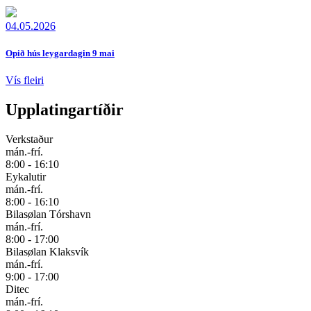
04.05.2026
Opið hús leygar­dagin 9 mai
Vís fleiri
Upplatingartíðir
Verkstaður
mán.-frí.
8:00 - 16:10
Eykalutir
mán.-frí.
8:00 - 16:10
Bilasølan Tórshavn
mán.-frí.
8:00 - 17:00
Bilasølan Klaksvík
mán.-frí.
9:00 - 17:00
Ditec
mán.-frí.