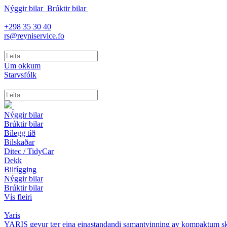
Nýggir bilar
Brúktir bilar
+298 35 30 40
rs@reyniservice.fo
Um okkum
Starvsfólk
Nýggir bilar
Brúktir bilar
Bílegg tíð
Bilskaðar
Ditec / TidyCar
Dekk
Bilfígging
Nýggir bilar
Brúktir bilar
Vís fleiri
Yaris
YARIS gevur tær eina einastandandi samantvinning av kompaktum s