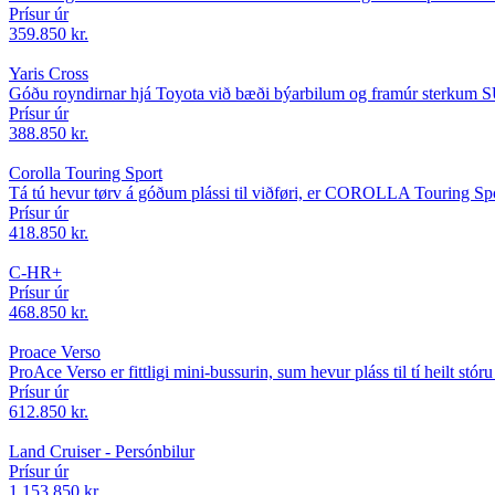
Prísur úr
359.850 kr.
Yaris Cross
Góðu royndirnar hjá Toyota við bæði býarbilum og framúr sterkum 
Prísur úr
388.850 kr.
Corolla Touring Sport
Tá tú hevur tørv á góðum plássi til viðføri, er COROLLA Touring Spo
Prísur úr
418.850 kr.
C-HR+
Prísur úr
468.850 kr.
Proace Verso
ProAce Verso er fittligi mini-bussurin, sum hevur pláss til tí heilt stó
Prísur úr
612.850 kr.
Land Cruiser - Persónbilur
Prísur úr
1.153.850 kr.