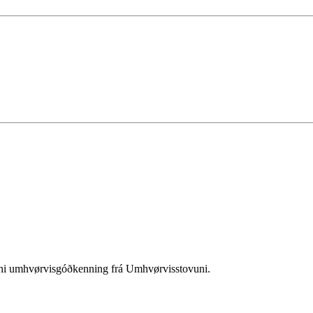
sini umhvørvisgóðkenning frá Umhvørvisstovuni.