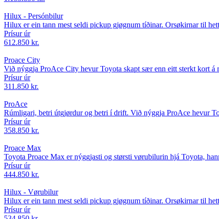
Hilux - Persónbilur
Hilux er ein tann mest seldi pickup gjøgnum tíðinar. Orsøkirnar til he
Prísur úr
612.850 kr.
Proace City
Við nýggja ProAce City hevur Toyota skapt sær enn eitt sterkt kort
Prísur úr
311.850 kr.
ProAce
Rúmligari, betri útgjørdur og betri í drift. Við nýggja ProAce hevur 
Prísur úr
358.850 kr.
Proace Max
Toyota Proace Max er nýggjasti og størsti vørubilurin hjá Toyota, ha
Prísur úr
444.850 kr.
Hilux - Vørubilur
Hilux er ein tann mest seldi pickup gjøgnum tíðinar. Orsøkirnar til he
Prísur úr
534.850 kr.