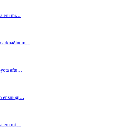
tta eru mi…
 á marknaðinum…
Toyota aftu…
nn er sniðgi…
tta eru mi…